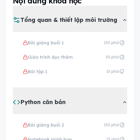
Nội dung khóa học
Tổng quan & thiết lập môi trường
Bài giảng buổi 1
150
phút
Giáo trình đọc thêm
30
phút
Bài tập 1
15
phút
Python căn bản
Bài giảng buổi 2
150
phút
Notebook minh hoạ
15
phút