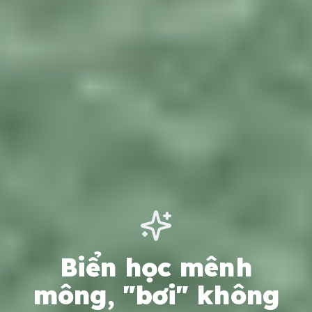
Biển học mênh
mông, "bơi" không